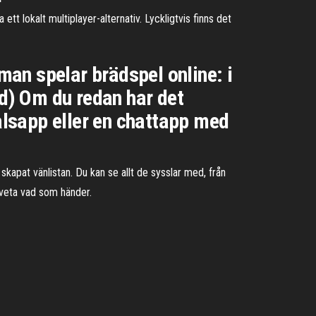
tt lokalt multiplayer-alternativ. Lyckligtvis finns det
 man spelar brädspel online: i
id) Om du redan har det
talsapp eller en chattapp med
skapat vänlistan. Du kan se allt de sysslar med, från
t veta vad som händer.