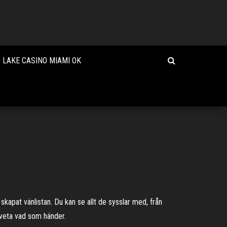
 LAKE CASINO MIAMI OK
skapat vänlistan. Du kan se allt de sysslar med, från
t veta vad som händer.