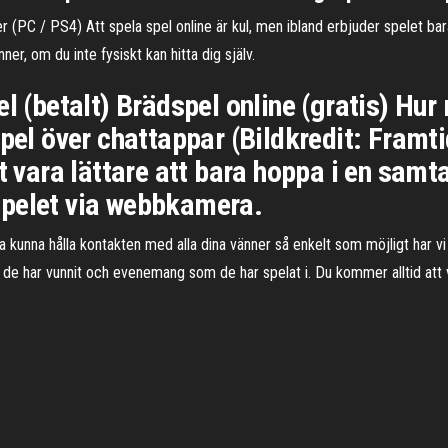
(PC / PS4) Att spela spel online är kul, men ibland erbjuder spelet bara e
ner, om du inte fysiskt kan hitta dig själv.
l (betalt) Brädspel online (gratis) Hur
spel över chattappar (Bildkredit: Framt
et vara lättare att bara hoppa i en sam
spelet via webbkamera.
 kunna hålla kontakten med alla dina vänner så enkelt som möjligt har vi 
 som de har vunnit och evenemang som de har spelat i. Du kommer alltid at