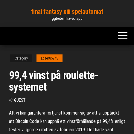
Skip
final fantasy xiii spelautomat
to
ggbetenhh.web.app
the
content
Category
Loser85243
99,4 vinst på roulette-
systemet
By
GUEST
Att vi kan garantera förtjänst kommer sig av att vi upptäckt
att Bitcoin Code kan uppnå ett vinstförhållande på 99,4% enligt
tester vi gjorde i mitten av februari 2019. Det hade varit