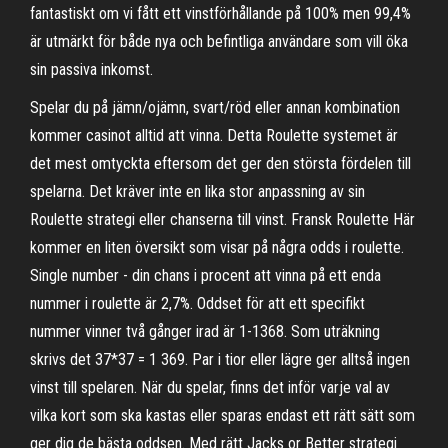
fantastiskt om vi fått ett vinstförhållande på 100% men 99,4%
är utmärkt för både nya och befintliga användare som vill öka
sin passiva inkomst.
Spelar du på jämn/ojämn, svart/röd eller annan kombination
kommer casinot alltid att vinna. Detta Roulette systemet är
det mest omtyckta eftersom det ger den största fördelen till
spelarna. Det kräver inte en lika stor anpassning av sin
Roulette strategi eller chanserna till vinst. Fransk Roulette Här
kommer en liten översikt som visar på några odds i roulette.
Single number - din chans i procent att vinna på ett enda
nummer i roulette är 2,7%. Oddset för att ett specifikt
nummer vinner två gånger irad är 1-1368. Som uträkning
skrivs det 37*37 = 1 369. Par i tior eller lägre ger alltså ingen
vinst till spelaren. När du spelar, finns det inför varje val av
vilka kort som ska kastas eller sparas endast ett rätt sätt som
ger dig de bästa oddsen. Med rätt Jacks or Better strategi