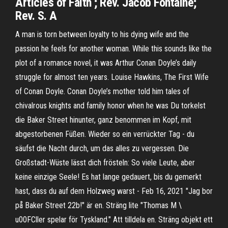
Articles of Faith ; Rev. Jacob Fontaine;
Rev. S. A
A man is torn between loyalty to his dying wife and the
passion he feels for another woman. While this sounds like the
plot of a romance novel, it was Arthur Conan Doyle’s daily
struggle for almost ten years. Louise Hawkins, The First Wife
of Conan Doyle. Conan Doyle’s mother told him tales of
chivalrous knights and family honor when he was Du torkelst
die Baker Street hinunter, ganz benommen im Kopf, mit
abgestorbenen Füßen. Wieder so ein verrückter Tag - du
säufst die Nacht durch, um das alles zu vergessen. Die
Großstadt-Wüste lässt dich frösteln: So viele Leute, aber
keine einzige Seele! Es hat lange gedauert, bis du gemerkt
hast, dass du auf dem Holzweg warst - Feb 16, 2021 "Jag bor
på Baker Street 22b!" är en. Sträng lite "Thomas M \
u00FCller spelar för Tyskland." Att tilldela en. Sträng objekt ett