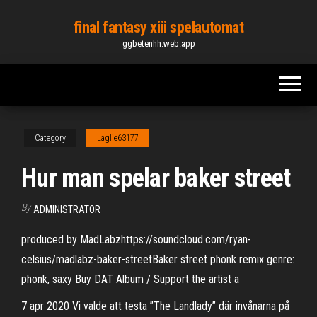
Skip
final fantasy xiii spelautomat
to
ggbetenhh.web.app
the
content
Category
Laglie63177
Hur man spelar baker street
By
ADMINISTRATOR
produced by MadLabzhttps://soundcloud.com/ryan-
celsius/madlabz-baker-streetBaker street phonk remix genre:
phonk, saxy Buy DAT Album / Support the artist a
7 apr 2020 Vi valde att testa ”The Landlady” där invånarna på