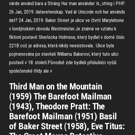
värde använd bara a Sträng Hur man använder Is_string i PHP.
26 Jan, 2019. datavetenskap. Vad är Unicode och hur används
det? 24 Jan, 2019. Baker Street je ulice ve čtvrti Marylebone
v londýnském obvodu Westminster.Je známá ve vztahu k
fiktivní postavě Sherlocka Holmese, který bydlel v domě číslo
221B což je adresa, která nikdy neexistovala.. Ulice byla
pojmenována po staviteli Williamu Bakerovi, který tuto ulici
postavil v 18. století.Původně zde bydleli příslušníci vyšší
společenské třídy ale v
Third Man on the Mountain
(1959) The Barefoot Mailman
(1943), Theodore Pratt: The
Barefoot Mailman (1951) Basil
of Baker Street (1958), Eve Titus: